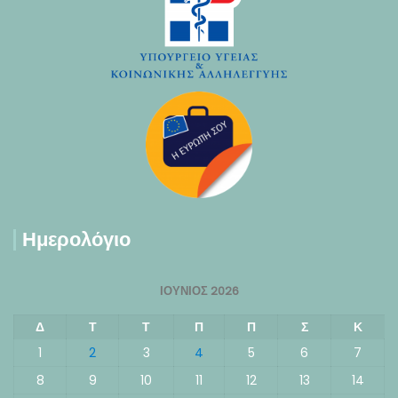
Ημερολόγιο
ΙΟΎΝΙΟΣ 2026
Δ
Τ
Τ
Π
Π
Σ
Κ
1
2
3
4
5
6
7
8
9
10
11
12
13
14