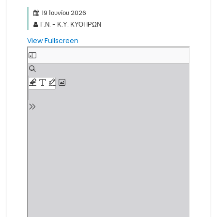
19 Ιουνίου 2026
Γ.Ν. - Κ.Υ. ΚΥΘΗΡΩΝ
View Fullscreen
Skip
to
PDF
content