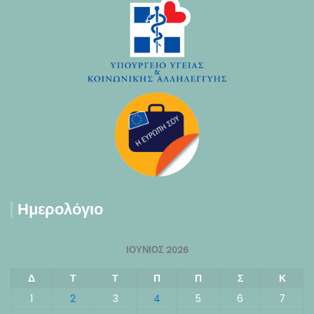
Ημερολόγιο
ΙΟΎΝΙΟΣ 2026
Δ
Τ
Τ
Π
Π
Σ
Κ
1
2
3
4
5
6
7