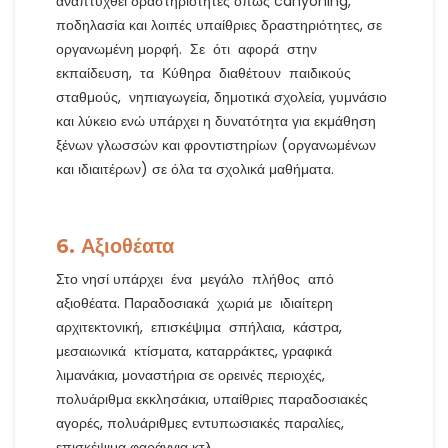
αναπτυχθεί δραστηριότητες όπως canyoning,
ποδηλασία και λοιπές υπαίθριες δραστηριότητες, σε
οργανωμένη μορφή. Σε ότι αφορά στην
εκπαίδευση, τα Κύθηρα διαθέτουν παιδικούς
σταθμούς, νηπιαγωγεία, δημοτικά σχολεία, γυμνάσιο
και λύκειο ενώ υπάρχει η δυνατότητα για εκμάθηση
ξένων γλωσσών και φροντιστηρίων (οργανωμένων
και ιδιαιτέρων) σε όλα τα σχολικά μαθήματα.
6. Αξιοθέατα
Στο νησί υπάρχει ένα μεγάλο πλήθος από
αξιοθέατα. Παραδοσιακά χωριά με ιδιαίτερη
αρχιτεκτονική, επισκέψιμα σπήλαια, κάστρα,
μεσαιωνικά κτίσματα, καταρράκτες, γραφικά
λιμανάκια, μοναστήρια σε ορεινές περιοχές,
πολυάριθμα εκκλησάκια, υπαίθριες παραδοσιακές
αγορές, πολυάριθμες εντυπωσιακές παραλίες,
επισκέψιμα φαράγγια κτλ.