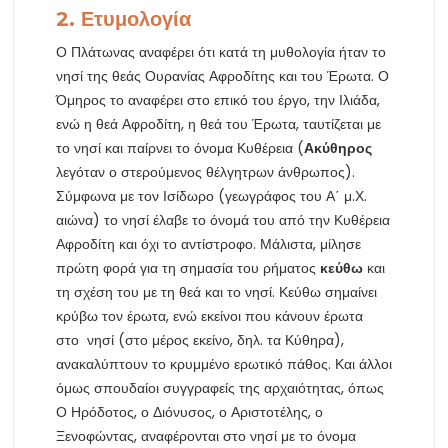
2. Ετυμολογία
Ο Πλάτωνας αναφέρει ότι κατά τη μυθολογία ήταν το
νησί της θεάς Ουρανίας Αφροδίτης και του Έρωτα. Ο
Όμηρος το αναφέρει στο επικό του έργο, την Ιλιάδα,
ενώ η θεά Αφροδίτη, η θεά του Έρωτα, ταυτίζεται με
το νησί και παίρνει το όνομα Κυθέρεια (
Ακύθηρος
λεγόταν ο στερούμενος θέλγητρων άνθρωπος).
Σύμφωνα με τον Ισίδωρο (γεωγράφος του Α΄ μ.Χ.
αιώνα) το νησί έλαβε το όνομά του από την Κυθέρεια
Αφροδίτη και όχι το αντίστροφο. Μάλιστα, μίλησε
πρώτη φορά για τη σημασία του ρήματος
κεύθω
και
τη σχέση του με τη θεά και το νησί. Κεύθω σημαίνει
κρύβω τον έρωτα, ενώ εκείνοι που κάνουν έρωτα
στο νησί (στο μέρος εκείνο, δηλ. τα Κύθηρα),
ανακαλύπτουν το κρυμμένο ερωτικό πάθος. Και άλλοι
όμως σπουδαίοι συγγραφείς της αρχαιότητας, όπως
Ο Ηρόδοτος, ο Διόνυσος, ο Αριστοτέλης, ο
Ξενοφώντας, αναφέρονται στο νησί με το όνομα