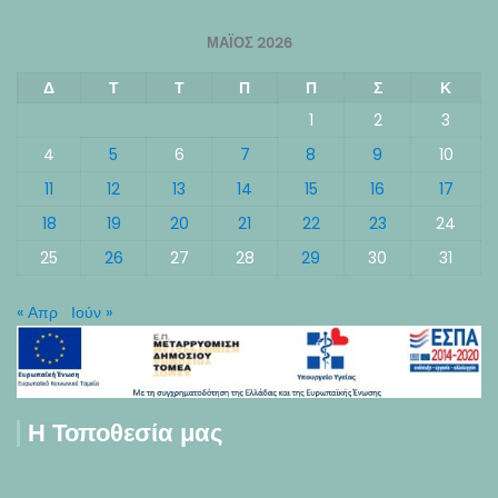
ΜΆΙΟΣ 2026
Δ
Τ
Τ
Π
Π
Σ
Κ
1
2
3
4
5
6
7
8
9
10
11
12
13
14
15
16
17
18
19
20
21
22
23
24
25
26
27
28
29
30
31
« Απρ
Ιούν »
Η Τοποθεσία μας