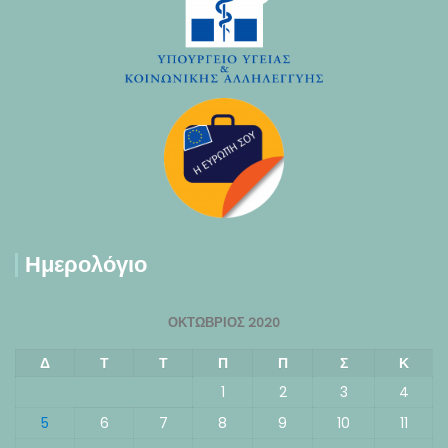
Ημερολόγιο
ΟΚΤΏΒΡΙΟΣ 2020
Δ
Τ
Τ
Π
Π
Σ
Κ
1
2
3
4
5
6
7
8
9
10
11