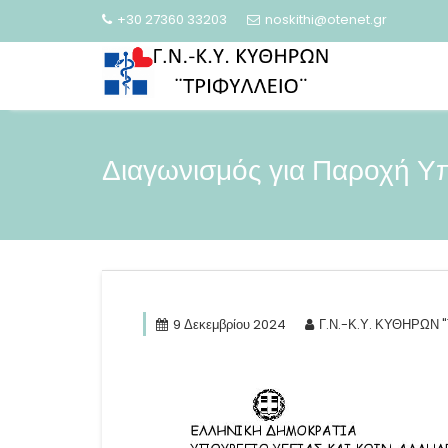
Skip
+30 27360 33203
noskithi@otenet.gr
to
content
Διαγωνισμός για Παροχή Υπ
9 Δεκεμβρίου 2024
Γ.Ν.-Κ.Υ. ΚΥΘΗΡΩΝ 