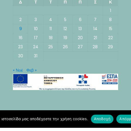
Δ
Τ
Τ
Π
Π
Σ
Κ
1
2
3
4
5
6
7
8
9
10
11
12
13
14
15
16
17
18
19
20
21
22
23
24
25
26
27
28
29
30
31
« Νοέ
Φεβ »
 ιστοσελίδα μας αποδέχεστε την χρήση cookies.
Αποδοχή
Απόρρ