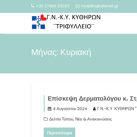
Skip
+30 27360 33203
noskithi@otenet.gr
to
content
Μήνας:
Κυριακή
Επίσκεψη Δερματολόγου κ. Σ
4 Αυγούστου 2024
Γ.Ν.-Κ.Υ. ΚΥΘΗΡΩΝ 
,
Δελτία Τύπου
Νέα & Ανακοινώσεις
Περισσότερα