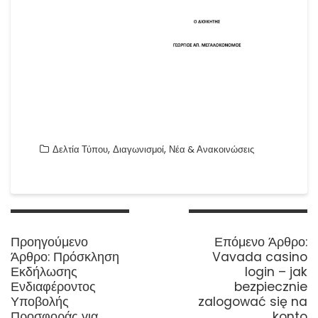
,
,
Δελτία Τύπου
Διαγωνισμοί
Νέα & Ανακοινώσεις
Πλοήγηση
άρθρων
N
Προηγούμενο
Επόμενο Άρθρο:
Previous
p
Άρθρο:
Πρόσκληση
Vavada casino
post:
Εκδήλωσης
login – jak
Ενδιαφέροντος
bezpiecznie
Υποβολής
zalogować się na
Προσφοράς για
konto