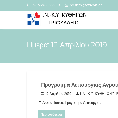
Skip
+30 27360 33203
noskithi@otenet.gr
to
content
Ημέρα:
12 Απριλίου 2019
Πρόγραμμα Λειτουργίας Αγροτ
12 Απριλίου 2019
Γ.Ν.-Κ.Υ. ΚΥΘΗΡΩΝ "Τ
,
Δελτία Τύπου
Πρόγραμμα Λειτουργίας
Περισσότερα