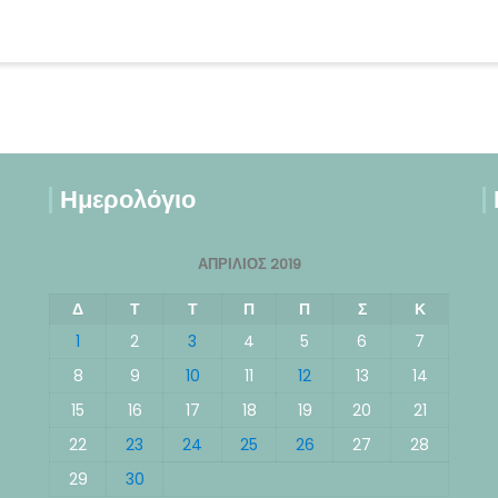
Ημερολόγιο
ΑΠΡΊΛΙΟΣ 2019
Δ
Τ
Τ
Π
Π
Σ
Κ
1
2
3
4
5
6
7
8
9
10
11
12
13
14
15
16
17
18
19
20
21
22
23
24
25
26
27
28
29
30