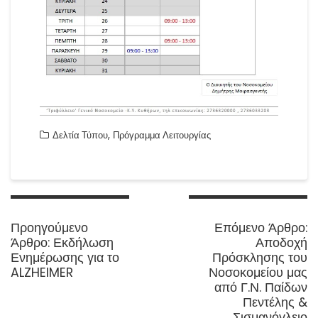
,
Δελτία Τύπου
Πρόγραμμα Λειτουργίας
Πλοήγηση
άρθρων
N
Προηγούμενο
Επόμενο Άρθρο:
Previous
p
Άρθρο:
Εκδήλωση
Αποδοχή
post:
Ενημέρωσης για το
Πρόσκλησης του
ALZHEIMER
Νοσοκομείου μας
από Γ.Ν. Παίδων
Πεντέλης &
Σισμανόγλειο