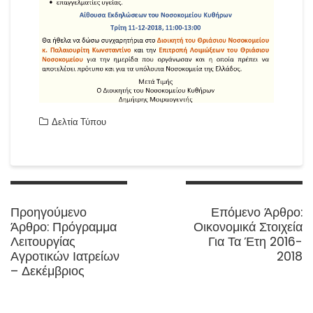
Δελτία Τύπου
Πλοήγηση
άρθρων
N
Προηγούμενο
Επόμενο Άρθρο:
Previous
p
Άρθρο:
Πρόγραμμα
Οικονομικά Στοιχεία
post:
Λειτουργίας
Για Τα Έτη 2016-
Αγροτικών Ιατρείων
2018
– Δεκέμβριος