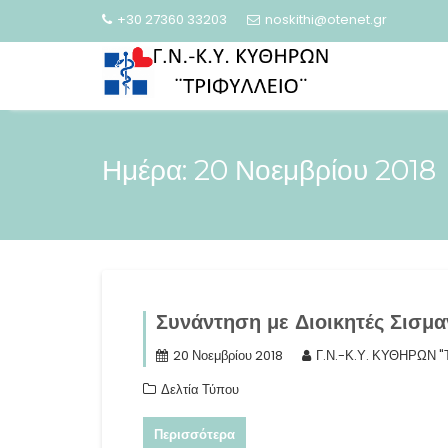
Skip
+30 27360 33203
noskithi@otenet.gr
to
content
Ημέρα:
20 Νοεμβρίου 2018
Συνάντηση με Διοικητές Σισμα
20 Νοεμβρίου 2018
Γ.Ν.-Κ.Υ. ΚΥΘΗΡΩΝ 
Δελτία Τύπου
Περισσότερα