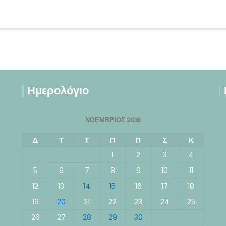
Ημερολόγιο
ΝΟΈΜΒΡΙΟΣ 2018
Δ
Τ
Τ
Π
Π
Σ
Κ
1
2
3
4
5
6
7
8
9
10
11
12
13
14
15
16
17
18
19
20
21
22
23
24
25
26
27
28
29
30