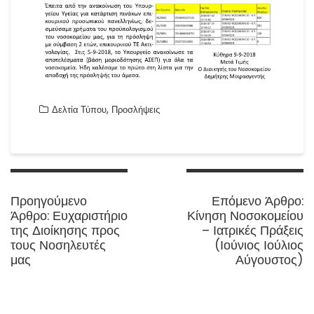
,
Δελτία Τύπου
Προσλήψεις
Πλοήγηση
άρθρων
N
Προηγούμενο
Επόμενο Άρθρο:
Previous
p
Άρθρο:
Ευχαριστήριο
Κίνηση Νοσοκομείου
post:
της Διοίκησης προς
– Ιατρικές Πράξεις
τους Νοσηλευτές
(Ιούνιος Ιούλιος
μας
Αύγουστος)