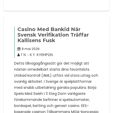
Casino Med Bankid När
Svensk Verifikation Träffar
Kallisens Fusk
8 mai 2026
Γ.Ν. - Κ.Υ. ΚΥΘΗΡΩΝ
Detta tillvägagångssätt gör det möjligt att
nästan omedelbart starta dina favorit­slots.
Utökad kontroll (AML) utförs vid stora uttag och
ovanlig aktivitet. I Sverige är spelplattformar
med snabb utbetalning ganska populära. Börja
Spela Med Swish I 3 Steg Dom vanligaste
förekommande befinner si spelautomater,
bordsspel, betting och genast casino. EES-
baserade casinon (tillsammans MGA-koncessio