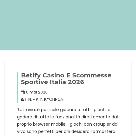
+0200+02:009+02:003131+02:002026312026ven, 08 Mai
2026 21:46:55 +0200469465pmvendredi=247#!31ven, 08
Mai 2026 21:46:55 +0200+02:00+02:005#8#!31ven, 08 Mai
2026 21:46:55 +0200+02:005531#/31ven, 08 Mai 2026
21:46:55 +0200+02:00-9+02:003131+02:00202631#!31ven,
08 Mai 2026 21:46:55 +0200+02:00+02:005#
Betify Casino E Scommesse
Sportive Italia 2026
8 mai 2026
Γ.Ν. - Κ.Υ. ΚΥΘΗΡΩΝ
Tuttavia, è possibile giocare a tutti i giochi e
godere di tutte le funzionalità direttamente dal
proprio browser mobile. I giochi con croupier dal
vivo sono perfetti per chi desidera l’atmosfera