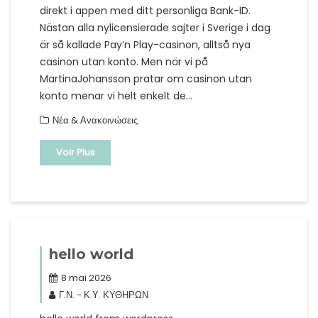
direkt i appen med ditt personliga Bank-ID.
Nästan alla nylicensierade sajter i Sverige i dag
är så kallade Pay’n Play-casinon, alltså nya
casinon utan konto. Men när vi på
MartinaJohansson pratar om casinon utan
konto menar vi helt enkelt de…
Νέα & Ανακοινώσεις
Voir Plus
hello world
8 mai 2026
Γ.Ν. - Κ.Υ. ΚΥΘΗΡΩΝ