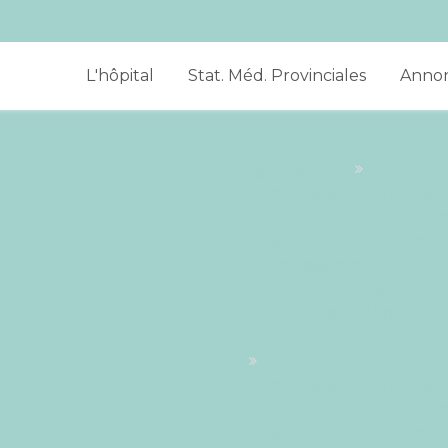
L'hôpital
Stat. Méd. Provinciales
Anno
Page d' Accueil
#!31mar, 05 Mai 2026 23:15:57
+0200+02:00-11+02:003131+02
23:15:57 +0200+02:0011+02:003
+02001511155pmmardi=245#!31m
+0200+02:00+02:005#2026#!31
+0200+02:005731#/31mar, 05 
11+02:003131+02:00202631#!31
#!31mar, 05 Mai 2026 23:15:57
+0200+02:00-11+02:003131+02
23:15:57 +0200+02:0011+02:003