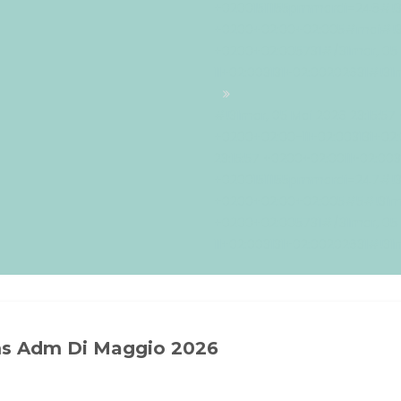
+02001511155pmmardi=246#!31m
+0200+02:00+02:005#mai#!31m
+0200+02:005731#/31mar, 05 
11+02:003131+02:00202631#!31
#!31mar, 05 Mai 2026 23:15:57
+0200+02:00-11+02:003131+02
23:15:57 +0200+02:0011+02:003
+02001511155pmmardi=247#!31m
+0200+02:00+02:005#5#!31mar
+0200+02:005731#/31mar, 05 
11+02:003131+02:00202631#!31
ms Adm Di Maggio 2026