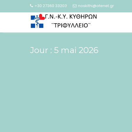
Skip
+30 27360 33203
noskithi@otenet.gr
to
content
Jour :
5 mai 2026