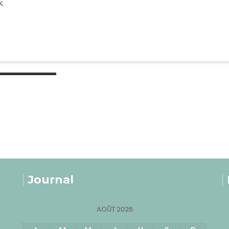
ς
Journal
AOÛT 2026