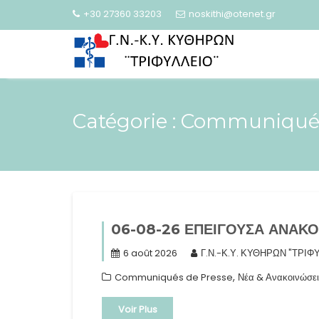
Skip
+30 27360 33203
noskithi@otenet.gr
to
content
Catégorie :
Communiqués
06-08-26 ΕΠΕΙΓΟΥΣΑ ΑΝΑΚ
6 août 2026
Γ.Ν.-Κ.Υ. ΚΥΘΗΡΩΝ "ΤΡΙΦ
,
Communiqués de Presse
Νέα & Ανακοινώσει
Voir Plus