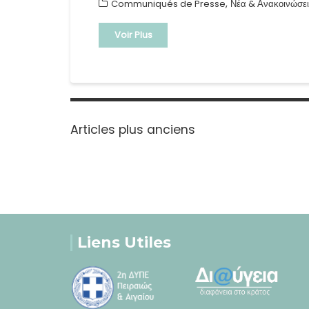
,
Communiqués de Presse
Νέα & Ανακοινώσει
Voir Plus
Navigation
des
Articles plus anciens
articles
Liens Utiles