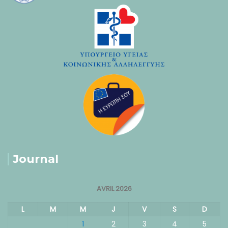
Journal
AVRIL 2026
L
M
M
J
V
S
D
1
2
3
4
5