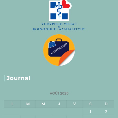
Journal
AOÛT 2020
L
M
M
J
V
S
D
1
2