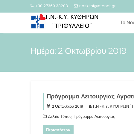
Skip
+30 27360 33203
noskithi@otenet.gr
to
content
Το Νο
Ημέρα:
2 Οκτωβρίου 2019
Πρόγραμμα Λειτουργίας Αγροτ
2 Οκτωβρίου 2019
Γ.Ν.-Κ.Υ. ΚΥΘΗΡΩΝ "
,
Δελτία Τύπου
Πρόγραμμα Λειτουργίας
Περισσότερα