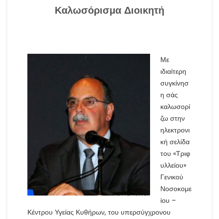
Καλωσόρισμα Διοικητή
Με
ιδιαίτερη
συγκίνησ
η σάς
καλωσορί
ζω στην
ηλεκτρονι
κή σελίδα
του «Τριφ
υλλείου»
Γενικού
Νοσοκομε
ίου –
Κέντρου Υγείας Κυθήρων, του υπερσύγχρονου