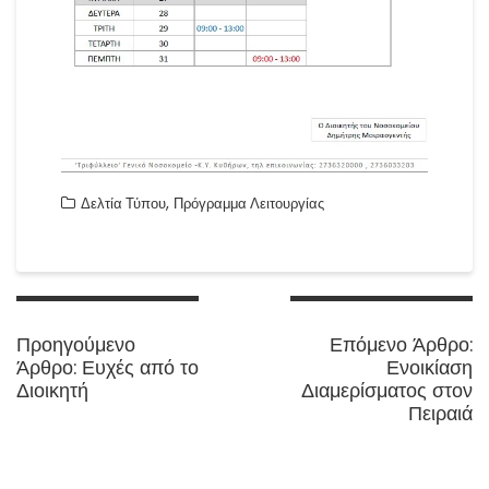
,
Δελτία Τύπου
Πρόγραμμα Λειτουργίας
Πλοήγηση
άρθρων
N
Προηγούμενο
Επόμενο Άρθρο:
Previous
p
Άρθρο:
Ευχές από το
Ενοικίαση
post:
Διοικητή
Διαμερίσματος στον
Πειραιά