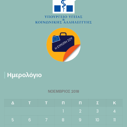
Ημερολόγιο
ΝΟΈΜΒΡΙΟΣ 2018
Δ
Τ
Τ
Π
Π
Σ
Κ
1
2
3
4
5
6
7
8
9
10
11