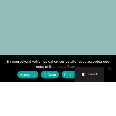
En poursuivant votre navigation sur ce site, vous acceptez que
nous utilisions des Cookies
French
Acceptez
Refuser
Politique de Cookies
© All rights reserved 2021 Νοσοκομείο Κυθήρων
L'Hôpital Général de Cythère "Trifylleion"