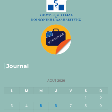
Journal
AOÛT 2026
L
M
M
J
V
S
D
1
2
3
4
5
6
7
8
9