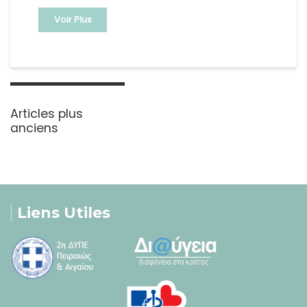
Voir Plus
Navigation
des
Articles plus
articles
anciens
Liens Utiles