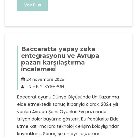
Voir Plus
Baccaratta yapay zeka
entegrasyonu ve Avrupa
pazarı karşılaştırma
incelemesi
24 novembre 2025
Γ.Ν. - Κ.Υ. ΚΥΘΗΡΩΝ
Baccarat oyunu Dünya Ölçüsünde Ün Kazanma
elde etmektedir sonuç itibarıyla olarak. 2024 yılı
verileri Avrupa Şans Oyunları Evi pazarında
trilyon dolar büyüme gösterir. Bu Popülarite Elde
Etme Katılımcılara teknolojik erişim kolaylığından
kaynaklanır. Sonuç şu an aynı eşzamanlı