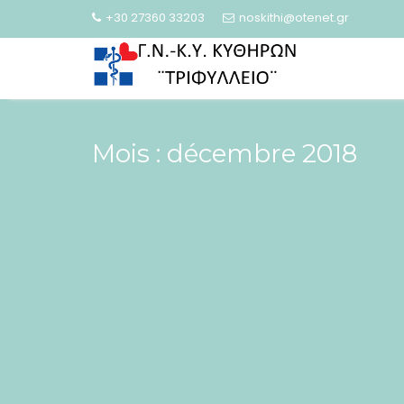
Skip
+30 27360 33203
noskithi@otenet.gr
to
content
Mois :
décembre 2018