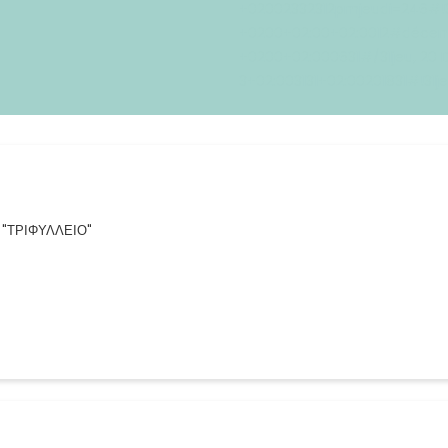
+02002332312pmjeudi=246#!31j
+0200+02:00+02:0012#décembr
+0200+02:000631#/31jeu, 20 D
3+02:003131+02:00201831#!31j
 "ΤΡΙΦΥΛΛΕΙΟ"