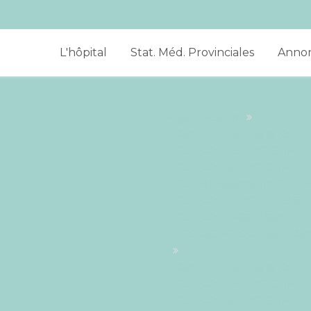
L'hôpital
Stat. Méd. Provinciales
Anno
Page d' Accueil
#!31jeu, 20 Déc 2018 15:23:06
+0200+02:00-3+02:003131+02:0
+0200+02:003+02:003131+02:00
+02002332312pmjeudi=245#!31j
+0200+02:00+02:0012#2018#!31
+0200+02:000631#/31jeu, 20 D
3+02:003131+02:00201831#!31j
#!31jeu, 20 Déc 2018 15:23:06
+0200+02:00-3+02:003131+02:0
+0200+02:003+02:003131+02:00