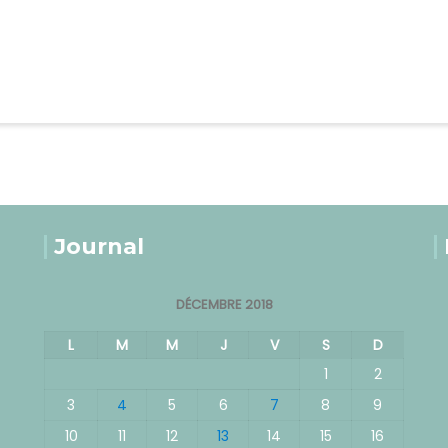
Journal
DÉCEMBRE 2018
L
M
M
J
V
S
D
1
2
3
4
5
6
7
8
9
10
11
12
13
14
15
16